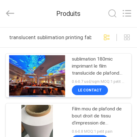
2026
Wuxi
Flad
Produits
Ad
Material
Co.,Ltd.
All
Rights
À
Reserved.
translucent sublimation printing fabric fabrication en li
LA
MAISON
sublimation 180mic
imprimant le film
PRODUITS
translucide de plafond
de bout droit de PVC de
0.6-0.7 usd/sqm MOQ:1 petit pain
tissu
À
LE CONTACT
PROPOS
Film mou de plafond de
DE
bout droit de tissu
NOUS
d'impression de
sublimation de PVC
0.6-0.8 MOQ:1 petit pain