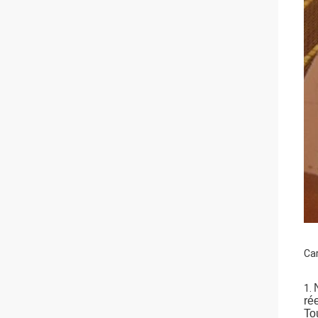
Car
1. 
ré
To