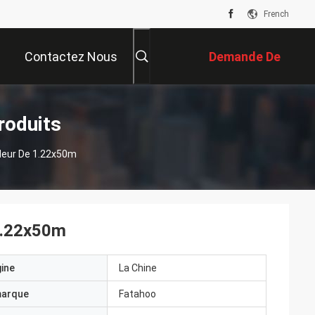
French
Contactez Nous
Demande De
Soumission
roduits
uleur De 1.22x50m
 1.22x50m
gine
La Chine
marque
Fatahoo