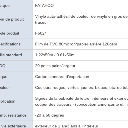
arque
FATAHOO
Vinyle auto-adhésif de couleur de vinyle en gros d
m de produit
traceur
de produit
F6024
écifications
Film de PVC 80micron/papier arrière 120gsm
ille standard
1.22x50m /
0.61x50m
OQ
20 petits pains/largeur
quet
Carton standard d'exportation
uleur
Couleurs rouges, vertes, jaunes, bleues, etc. du tot
Signes de la publicité de lettre, intérieurs et extérie
plication
couper des traceurs - (conception annonçante et in
mp. résistance
-20 à 60 degrés
 vie extérieure
extérieur de 1 an/3 ans à l'intérieur