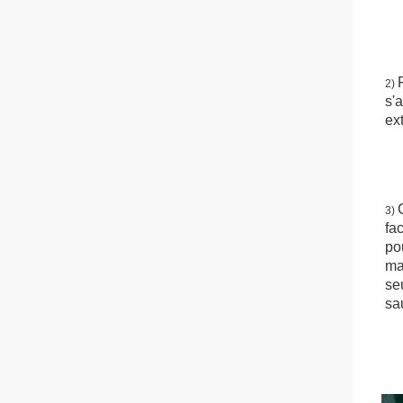
2) 
s'a
ext
3) 
fa
po
ma
se
sa