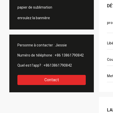
DÉ
papier de sublimation
enroulez la bannière
pro
Lib
Personne à contacter :
Jiessie
Numéro de téléphone :
+86 13861790842
Cou
Quel est l'app? :
+8613861790842
Met
Contact
LA