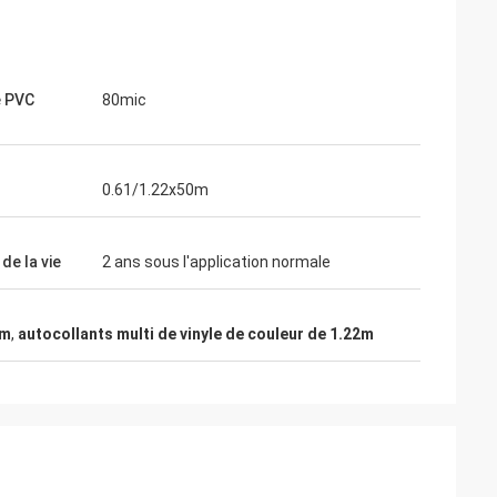
e PVC
80mic
0.61/1.22x50m
de la vie
2 ans sous l'application normale
0m
,
autocollants multi de vinyle de couleur de 1.22m