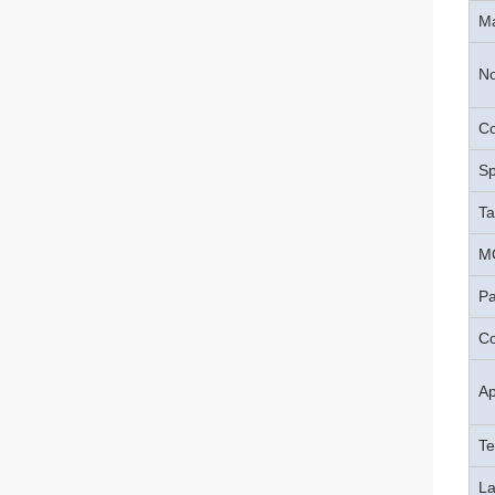
M
No
Co
Sp
Ta
M
Pa
Co
Ap
Te
La