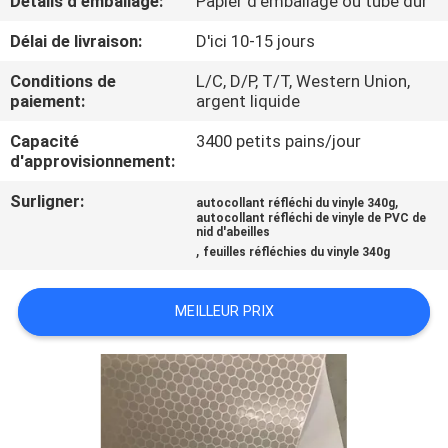
Détails d'emballage:
Papier d'emballage ou tube dur
VISITE
Délai de livraison:
D'ici 10-15 jours
DE
L'USINE
Conditions de
L/C, D/P, T/T, Western Union,
paiement:
argent liquide
Capacité
3400 petits pains/jour
CONTRÔLE
d'approvisionnement:
DE
Surligner:
,
autocollant réfléchi du vinyle 340g
LA
autocollant réfléchi de vinyle de PVC de
nid d'abeilles
QUALITÉ
,
feuilles réfléchies du vinyle 340g
NOUS
MEILLEUR PRIX
CONTACTER
DEMANDEZ