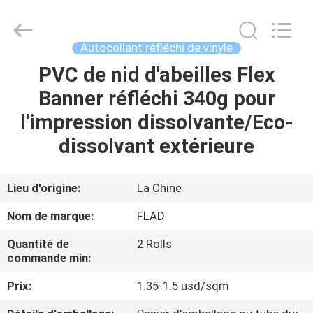
2026
Wuxi
Flad
Ad
Material
Autocollant réfléchi de vinyle
Co.,Ltd.
All
Rights
PVC de nid d'abeilles Flex
À
Reserved.
Banner réfléchi 340g pour
LA
l'impression dissolvante/Eco-
MAISON
dissolvant extérieure
PRODUITS
Lieu d'origine:
La Chine
À
Nom de marque:
FLAD
PROPOS
Quantité de
2 Rolls
DE
commande min:
NOUS
Prix:
1.35-1.5 usd/sqm