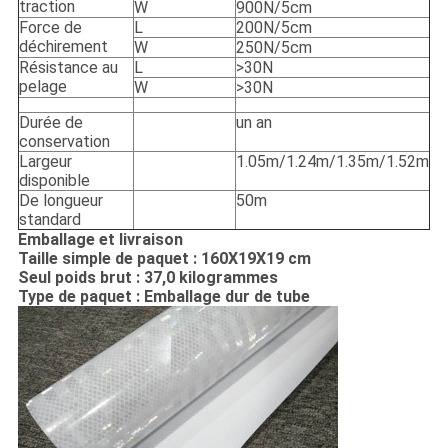
traction
W
900N/5cm
Force de
L
200N/5cm
déchirement
W
250N/5cm
Résistance au
L
>30N
pelage
W
>30N
Durée de
un an
conservation
Largeur
1.05m/1.24m/1.35m/1.52m
disponible
De longueur
50m
standard
Emballage et livraison
Taille simple de paquet : 160X19X19 cm
Seul poids brut : 37,0 kilogrammes
Type de paquet : Emballage dur de tube