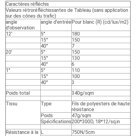
Caractères réfléchis
Valeurs rétroréfléchissantes de Tableau (sans application
sur des cônes du trafic)
angle
angle d'entrée
Pour blanc (R) (cd/lux/m2)
d'observation
12'
5°
180
15°
150
40°
7
20'
5°
150
15°
130
40°
6
1°
5°
110
15°
100
40°
3
Poids total
340g/sqm
Tissu
Type
Fils de polyesters de haute
résistance
Poids
47g/sqm
Spécifications
200*300D, 18*12/sq.in
Résistance à la
L
750N/5cm