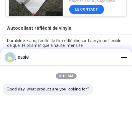
negotiable MOQ:Négociable
LE CONTACT
Autocollant réfléchi de vinyle
Durabilité 7 ans, feuille de film réfléchissant acrylique flexible
de qualité prismatique à haute intensité
jiessie
Recouvrement réfléchi élevé de film de catégorie prismatique
réfléchie et flexible d'intensité
Autocollant auto-lumineux pour les panneaux IMO. Vinyle
8:10 AM
photo luminescent qui brille dans le noir pour identifier les
signes.
Good day, what product are you looking for?
Catégories populaires
Tous
Petit Pain 
Petit Pain 
D'autocollant De 
D'autocollant De 
Vinyle
Plancher De Vinyle