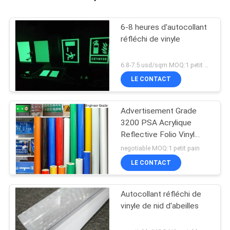
6-8 heures d'autocollant
réfléchi de vinyle
6.8-7.5 usd/sqm MOQ:1 petit pain
LE CONTACT
Advertisement Grade
3200 PSA Acrylique
Reflective Folio Vinyl
Autocollant
negotiable MOQ:1 petit pain
LE CONTACT
Autocollant réfléchi de
vinyle de nid d'abeilles