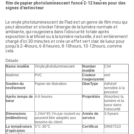
film de papier photoluminescent foncé 2-12 heures pour des
signes d'extincteur
Le vinyle photoluminescent de Flad est un genre de film mou qui
peut absorber et stocker l'énergie de la lumière normale et
ambiante, qui rougeoiera dans l'obscurité totale après
exposition à artificiel ou à la lumière naturelle, il est entièrement
chargé d'ici 30 minutes et crée un effet vert clair de lueur pour
jusqu'à 2-4hours, 6-8 heures, 8-10hours, 10-12hours, comme
cela
.
Détails :
Name modèle
Vinyle photoluminescent
Number
C04
modèle
Matériel
PVC
Couleur
vert
rougeoyante
Soutien du
Papier de libération
GlueType
Adhésif
revêtement
sensible à la
pression
Après temps de
4-6 heures
Propriétés
Absorbez la
lueur
lumière et la
lueur dans
l'obscurité
Dimensions
1.24m*45.7m par roulent ou
Année de
3-5years
(millimètres)
peuvent être adaptés aux
service
besoins du client
La température
5°C-30°C
Certificat
DIN67510
d'opération