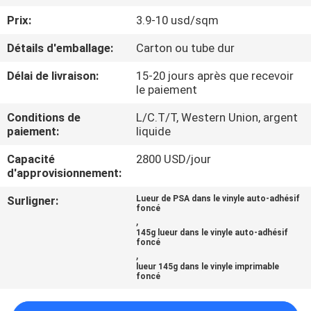
VISITE
Prix:
3.9-10 usd/sqm
DE
Détails d'emballage:
Carton ou tube dur
L'USINE
Délai de livraison:
15-20 jours après que recevoir
le paiement
CONTRÔLE
Conditions de
L/C.T/T, Western Union, argent
DE
paiement:
liquide
LA
Capacité
2800 USD/jour
QUALITÉ
d'approvisionnement:
Surligner:
Lueur de PSA dans le vinyle auto-adhésif
foncé
NOUS
,
145g lueur dans le vinyle auto-adhésif
CONTACTER
foncé
,
lueur 145g dans le vinyle imprimable
foncé
DEMANDEZ