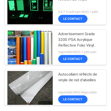
6.8-7.5 usd/sqm MOQ:1 petit pain
LE CONTACT
Advertisement Grade
3200 PSA Acrylique
Reflective Folio Vinyl
Autocollant
negotiable MOQ:1 petit pain
LE CONTACT
Autocollant réfléchi de
vinyle de nid d'abeilles
negotiable MOQ:Négociable
LE CONTACT