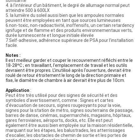
suffisante
4. à l'intérieur d'un bâtiment, le degré de allumage normal peut
atteindre 500 à 600LX
5. la lumière du soleil aussi bien que les ampoules normales
peuvent être employées en tant que sources lumineuses
6.non-toxic, non-radioactivité, inoffensifs, un certain retardency
ignifuge et de flamme et des produits environnementaux verts,
durée luminescente et longue initiale élevée
7.Self-adhesive, adhérence supérieure de PSA pour l'installation
facile.
Notes :
Il est meilleur garder et couper le recouvrement réfléchi entre le
18-28ºC ; en travaillant, l'emplacement de travail et les outils
devraient être propres. L'inutilisé après l'ouverture, devrait être
roulé de retour étroitement le long de la direction primaire et
fixe, le diamètre de chambre à air devrait être plus de 10cm.
Application
:
Peut être très utilisé pour des signes de sécurité et des
symboles d'avertissement, comme : Signes et cartes
d'évacuation de secours, signes rougeoyants pour la voie,
signes pour la station de métro, signes souterrains de passage,
barres de danse, cinémas, supermarchés, magasins, hôpitaux,
gares ferroviaires, aéroports, docks, etc. Elle est peut
également être aussi bien employée sur la maison résidentielle,
marquant sur les étapes, les balustrades, les atterrissages
d'escalier, les obstacles de chemin de sortie et les portes de