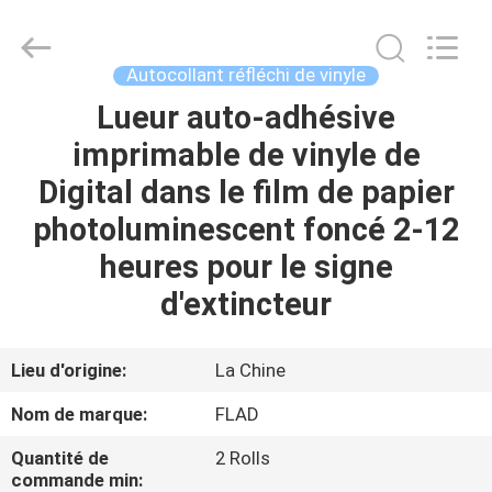
2026
Wuxi
Flad
Ad
Material
Autocollant réfléchi de vinyle
Co.,Ltd.
All
Rights
Lueur auto-adhésive
À
Reserved.
imprimable de vinyle de
LA
Digital dans le film de papier
MAISON
photoluminescent foncé 2-12
PRODUITS
heures pour le signe
d'extincteur
À
PROPOS
Lieu d'origine:
La Chine
DE
Nom de marque:
FLAD
NOUS
Quantité de
2 Rolls
commande min: