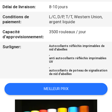
VISITE
Délai de livraison:
8-10 jours
DE
Conditions de
L/C, D/P, T/T, Western Union,
L'USINE
paiement:
argent liquide
Capacité
3500 rouleaux / jour
CONTRÔLE
d'approvisionnement:
DE
Surligner:
Autocollants réfléchis imprimables de
nid d'abeilles
LA
,
anti autocollants réfléchis imprimables
QUALITÉ
UV
,
autocollants de poteau de signalisation
de nid d'abeilles
NOUS
CONTACTER
MEILLEUR PRIX
DEMANDEZ