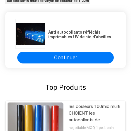
autocollants multi de vinyle de couleur de 1.22m
Anti autocollants réfléchis
imprimables UV de nid d'abeilles
pour la signalisation
Continuer
Top Produits
les couleurs 100mic multi
CHOIENT les
autocollants de
recouvrement de vinyle
negotiable MOQ:1 petit pain