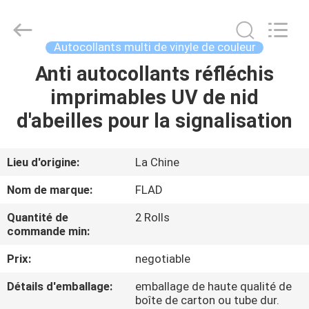
2026
Wuxi
Flad
Ad
Material
Autocollants multi de vinyle de couleur
Co.,Ltd.
All
Rights
Anti autocollants réfléchis
À
Reserved.
imprimables UV de nid
LA
d'abeilles pour la signalisation
MAISON
PRODUITS
Lieu d'origine:
La Chine
Nom de marque:
FLAD
À
Quantité de
2 Rolls
PROPOS
commande min:
DE
Prix:
negotiable
NOUS
Détails d'emballage:
emballage de haute qualité de
boîte de carton ou tube dur.