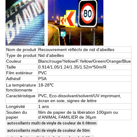
Nom de produit
Recouvrement réfléchi de nid d'abeilles
Type de produit
Nid d'abeilles
Couleur
Blanc/rouge/Yellow/F.Yellow/Green/Orange/Blue
Taille
0.914/1.05/1.24/1.35/1.52m*50m/R
Film extérieur
PVC
Adhésif
PSA
La température
18-28℃
fonctionnante
Caractéristique
PVC, Eco-dissolvant/solvent/UV imprimant,
écran en soie, signes de lettre
Longévité
1 ans
Soutien du
filim de papier de la libération 100gsm ou
papier
d'ANIMAL FAMILIER de 36μm
autocollants multi de vinyle de couleur de 0.08mm
autocollants multi de vinyle de couleur de 50m