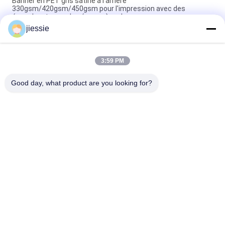
Banner en PET gris satiné à l'arrière
330gsm/420gsm/450gsm pour l'impression avec des
écosolvants pour les écrans à rouleaux
jiessie
Film adhésif de vitrine en vinyle en carton mat / brillant PVC
autocollant couleur de coupe vinyle
3:59 PM
Différentes couleurs brillantes/Matte Color Cutting Vinyl
Sticker pour l'inscription
Good day, what product are you looking for?
Catégories populaires
Tous
Petit Pain 
Petit Pain 
D'autocollant De 
D'autocollant De 
Vinyle
Plancher De Vinyle
Feuille Magnétique 
Autocollant Auto-
Rolls
Adhésif De Vinyle
Autocollant Réfléchi 
Autocollants Multi 
De Vinyle
De Vinyle De Couleur
Un Autocollant De 
Film Froid De 