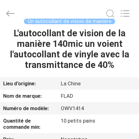
2026
Wuxi
Flad
Ad
Material
Un autocollant de vision de manière
Co.,Ltd.
All
Rights
L'autocollant de vision de la
À
Reserved.
manière 140mic un voient
LA
l'autocollant de vinyle avec la
MAISON
transmittance de 40%
PRODUITS
Lieu d'origine:
La Chine
À
Nom de marque:
FLAD
PROPOS
Numéro de modèle:
OWV1414
DE
Quantité de
10 petits pains
NOUS
commande min: