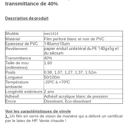
transmittance de 40%
Description de produit
Modèle
owv1414
Matériel
Film perforé blanc et noir de PVC
Épaisseur de PVC
140um±10um
Revêtement
papier enduit unilatéral du PE 140g±5g et
du silicium
Transmittance
40%
Taille de trou
1,60
(millimètres)
Poids
0,98, 1,07, 1,27, 1,37, 1.52m
Longueur
50/100m
Température
-20ºC à +70ºC
ambiante
Longévité extérieure
2 ans
Adhésif
Adhésif acrylique blanc de pression
Encre
Dissolvant, Eco-dissolvant
Voir les caractéristiques de vinyle
1.
Un film en verre de vision de manière qui a délivré un certificat
par le latex de HP. Vente chaude !