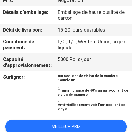
Prix:
Negotation
VISITE
Détails d'emballage:
Emballage de haute qualité de
DE
carton
L'USINE
Délai de livraison:
15-20 jours ouvrables
Conditions de
L/C, T/T, Western Union, argent
CONTRÔLE
paiement:
liquide
DE
Capacité
5000 Rolls/jour
LA
d'approvisionnement:
QUALITÉ
Surligner:
autocollant de vision de la manière
140mic un
,
Transmittance de 40% un autocollant de
NOUS
vision de manière
,
CONTACTER
Anti-vieillissement voir l'autocollant de
vinyle
DEMANDEZ
MEILLEUR PRIX