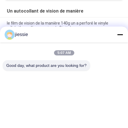
Un autocollant de vision de manière
le film de vision de la manière 140g un a perforé le vinyle
adhésif pour l'impression de Digital
jiessie
Autocollant perforé de vinyle de 40% du transparent un de
vision imprimable de manière pour la publicité de fenêtre
5:07 AM
Autocollant perforé micro de fenêtre de vision de manière du
vinyle un 140mic/140g pour l'impression de Digital
Good day, what product are you looking for?
Catégories populaires
Tous
Petit Pain 
Petit Pain 
D'autocollant De 
D'autocollant De 
Vinyle
Plancher De Vinyle
Feuille Magnétique 
Autocollant Auto-
Rolls
Adhésif De Vinyle
Autocollant Réfléchi 
Autocollants Multi 