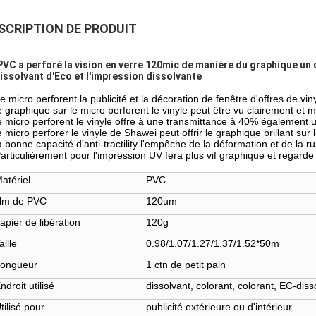
SCRIPTION DE PRODUIT
PVC a perforé la vision en verre 120mic de manière du graphique un d
dissolvant d'Eco et l'impression dissolvante
e micro perforent la publicité et la décoration de fenêtre d'offres de vin
le graphique sur le micro perforent le vinyle peut être vu clairement et m
le micro perforent le vinyle offre à une transmittance à 40% également
e micro perforer le vinyle de Shawei peut offrir le graphique brillant sur 
la bonne capacité d'anti-tractility l'empêche de la déformation et de la ru
Particulièrement pour l'impression UV fera plus vif graphique et regarde
atériel
PVC
ilm de PVC
120um
apier de libération
120g
aille
0.98/1.07/1.27/1.37/1.52*50m
ongueur
1 ctn de petit pain
ndroit utilisé
dissolvant, colorant, colorant, EC-diss
tilisé pour
publicité extérieure ou d'intérieur