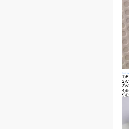
Caractéristiq
1)E
2)C
3)V
4)B
5)E