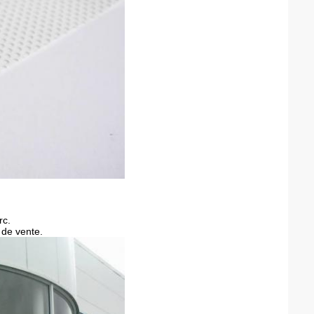
rc.
 de vente
.