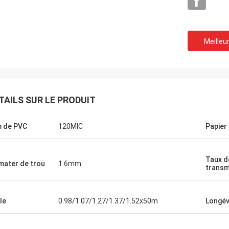
Meilleur
TAILS SUR LE PRODUIT
m de PVC
120MIC
Papier 
Taux d
mater de trou
1.6mm
transm
le
0.98/1.07/1.27/1.37/1.52x50m
Longév