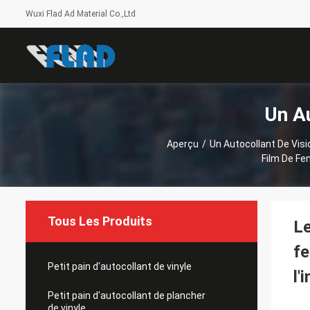
Wuxi Flad Ad Material Co.,Ltd
Un Au
Aperçu
/
Un Autocollant De Vis
Film De Fen
Tous Les Produits
Le
fe
Petit pain d'autocollant de vinyle
l'
Petit pain d'autocollant de plancher
de vinyle