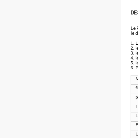
DE
Le 
le 
1.
L
2. 
3. 
4. l
5. 
6. 
M
f
p
T
L
E
U