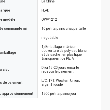
gine
La Chine
marque
FLAD
e modèle
OWV1212
 de commande min
10 petits pains chaque taille
negotiable
1) Emballage intérieur :
couverture de poly sac blanc
'emballage
et de sachet en plastique
transparent de PE. A
D'ici 15-20 jours ensuite
ivraison
recevoir le paiement
L/C, T/T, Western Union,
s de paiement
argent liquide
 d'approvisionnement
1500 petits pains/jour