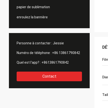
papier de sublimation
enroulez la bannière
Personne à contacter :
Jiessie
DÉ
Numéro de téléphone :
+86 13861790842
Fil
Quel est l'app? :
+8613861790842
Contact
Dia
Tail