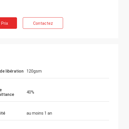
 Prix
Contactez
de libération
120gsm
e
40%
ittance
ité
au moins 1 an