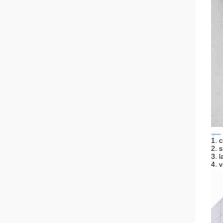
Application :
1. 
2. s
3. l
4. 