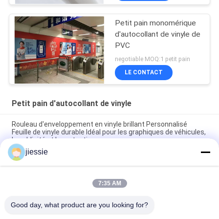
Petit pain monomérique
d'autocollant de vinyle de
PVC
negotiable MOQ:1 petit pain
LE CONTACT
Petit pain d'autocollant de vinyle
Rouleau d'enveloppement en vinyle brillant Personnalisé
Feuille de vinyle durable Idéal pour les graphiques de véhicules,
la publicité et la protection
jiessie
Affichage de panneau large à rouleaux rétractables
Rouleau d'autocollants en vinyle Pantone, finition brillante,
7:35 AM
idéal pour la publicité, la promotion et la décoration. Couleurs
durables et accrocheuses.
Good day, what product are you looking for?