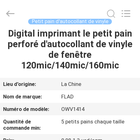
2026
Wuxi
Flad
Ad
Material
Petit pain d'autocollant de vinyle
Co.,Ltd.
All
Rights
Digital imprimant le petit pain
À
Reserved.
perforé d'autocollant de vinyle
LA
de fenêtre
MAISON
120mic/140mic/160mic
PRODUITS
Lieu d'origine:
La Chine
À
Nom de marque:
FLAD
PROPOS
Numéro de modèle:
OWV1414
DE
Quantité de
5 petits pains chaque taille
NOUS
commande min: