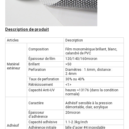
Description de produit
Articles
Description
Composition
Film monomérique brillant, blanc,
calandré de PVC
Épaisseur de film
120/140/160micron
Matériel
Brillant
>50
extérieur
Perforation
Diamètres : 1.6mm, distance :
2.4mm
Taux de perforation
30% ou 40%
Rétrécissement
<1>
Capacité Anti-UV
heures ≈13176 (dans la condition
normale)
Caractère
Adhésif sensible à la pression
démontable, clair, acrylique
Épaisseur
20micron
d'adhérence
Capacité adhésive
1.1-2.3kg/inch
Adhésif
Adhérence initiale
bille d'acier #4 inoxydable