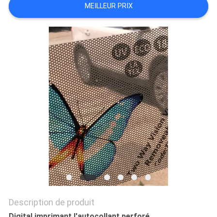
UN DEVIS
MEILLEUR PRIX
PLAN
DU
SITE
PRIVACY
POLICY
Description de produit
Digital imprimant l'autocollant perforé