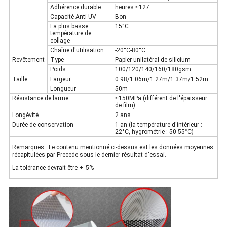
Adhérence durable
heures ≈127
Capacité Anti-UV
Bon
La plus basse
15°C
température de
collage
Chaîne d'utilisation
-20°C-80°C
Revêtement
Type
Papier unilatéral de silicium
Poids
100/120/140/160/180gsm
Taille
Largeur
0.98/1.06m/1.27m/1.37m/1.52m
Longueur
50m
Résistance de larme
≈150MPa (différent de l'épaisseur
de film)
Longévité
2 ans
Durée de conservation
1 an (la température d'intérieur :
22°C, hygrométrie : 50-55°C)
Remarques : Le contenu mentionné ci-dessus est les données moyennes
récapitulées par Precede sous le dernier résultat d'essai.
La tolérance devrait être +_5%