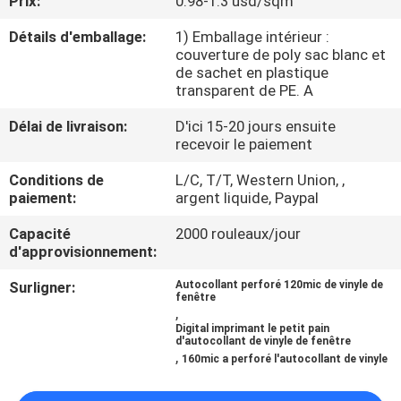
Prix:
0.98-1.3 usd/sqm
VISITE
Détails d'emballage:
1) Emballage intérieur :
DE
couverture de poly sac blanc et
L'USINE
de sachet en plastique
transparent de PE. A
Délai de livraison:
D'ici 15-20 jours ensuite
CONTRÔLE
recevoir le paiement
DE
Conditions de
L/C, T/T, Western Union, ,
LA
paiement:
argent liquide, Paypal
QUALITÉ
Capacité
2000 rouleaux/jour
d'approvisionnement:
NOUS
Surligner:
Autocollant perforé 120mic de vinyle de
fenêtre
CONTACTER
,
Digital imprimant le petit pain
d'autocollant de vinyle de fenêtre
,
160mic a perforé l'autocollant de vinyle
DEMANDEZ