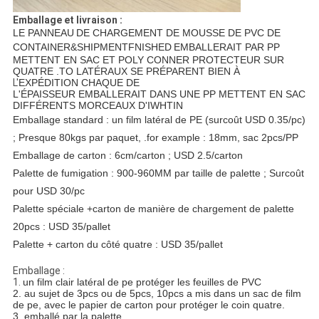
Emballage et livraison :
LE PANNEAU
DE CHARGEMENT
DE MOUSSE DE PVC DE
CONTAINER&SHIPMENTFNISHED
EMBALLERAIT PAR PP
METTENT EN SAC ET POLY CONNER PROTECTEUR SUR
QUATRE .TO LATÉRAUX SE PRÉPARENT BIEN À
L'
EXPÉDITION CHAQUE DE
L'ÉPAISSEUR EMBALLERAIT DANS UNE PP METTENT EN SAC
DIFFÉRENTS MORCEAUX D'IWHTIN
Emballage standard : un film latéral de PE (surcoût USD 0.35/pc)
; Presque 80kgs par paquet, .for example : 18mm, sac 2pcs/PP
Emballage de carton : 6cm/carton ; USD 2.5/carton
Palette de fumigation : 900-960MM par taille de palette ; Surcoût
pour USD 30/pc
Palette spéciale +carton de manière de chargement de palette
20pcs : USD 35/pallet
Palette + carton du côté quatre : USD 35/pallet
Emballage :
1.
un film clair latéral de pe protéger les feuilles de PVC
2. au sujet de 3pcs ou de 5pcs, 10pcs a mis dans un sac de film
de pe, avec le papier de carton pour protéger le coin quatre.
3. emballé par la palette