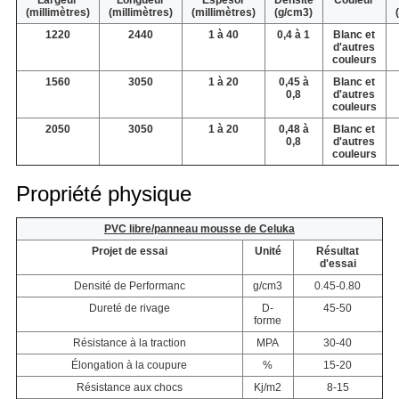
Largeur
Longueur
Espesor
Densité
Couleur
(millimètres)
(millimètres)
(millimètres)
(g/cm3)
1220
2440
1 à 40
0,4 à 1
Blanc et
d'autres
couleurs
1560
3050
1 à 20
0,45 à
Blanc et
0,8
d'autres
couleurs
2050
3050
1 à 20
0,48 à
Blanc et
0,8
d'autres
couleurs
Propriété physique
PVC libre/panneau mousse de Celuka
Projet de essai
Unité
Résultat
d'essai
Densité de Performanc
g/cm3
0.45-0.80
Dureté de rivage
D-
45-50
forme
Résistance à la traction
MPA
30-40
Élongation à la coupure
%
15-20
Résistance aux chocs
Kj/m2
8-15