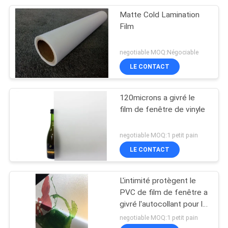
Matte Cold Lamination
Film
negotiable MOQ:Négociable
LE CONTACT
120microns a givré le
film de fenêtre de vinyle
negotiable MOQ:1 petit pain
LE CONTACT
L'intimité protègent le
PVC de film de fenêtre a
givré l'autocollant pour la
décoration en verre
negotiable MOQ:1 petit pain