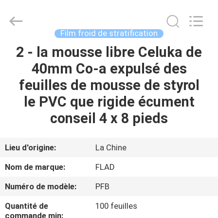
2026
Wuxi
Flad
Ad
Material
Film froid de stratification
Co.,Ltd.
All
Rights
2 - la mousse libre Celuka de
À
Reserved.
40mm Co-a expulsé des
LA
feuilles de mousse de styrol
MAISON
le PVC que rigide écument
PRODUITS
conseil 4 x 8 pieds
À
Lieu d'origine:
La Chine
PROPOS
Nom de marque:
FLAD
DE
Numéro de modèle:
PFB
NOUS
Quantité de
100 feuilles
commande min: