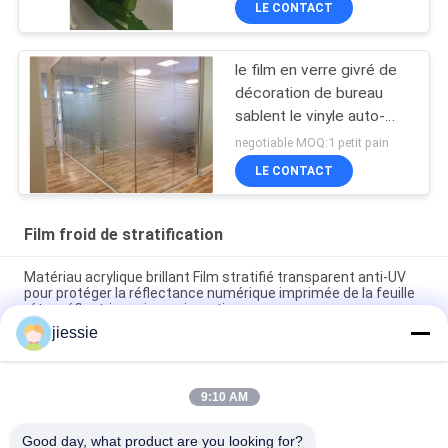
LE CONTACT
le film en verre givré de
décoration de bureau
sablent le vinyle auto-
adhésif de PVC
negotiable MOQ:1 petit pain
LE CONTACT
Film froid de stratification
Matériau acrylique brillant Film stratifié transparent anti-UV
pour protéger la réflectance numérique imprimée de la feuille
rétro-réflectrice micro prismatique
jiessie
La résistance aux intempéries 100mic a givré des
autocollants de vinyle pour des graphiques de fenêtre
9:10 AM
Films de fenêtre non adhésifs transparents / blancs à gel
statique pour la décoration
Good day, what product are you looking for?