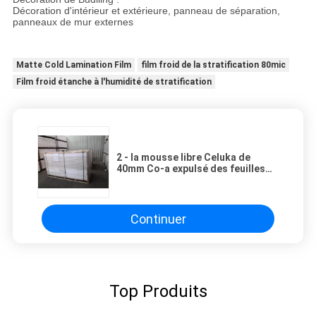
Décoration d'intérieur et extérieure, panneau de séparation,
panneaux de mur externes
Matte Cold Lamination Film
film froid de la stratification 80mic
Film froid étanche à l'humidité de stratification
2 - la mousse libre Celuka de
40mm Co-a expulsé des feuilles
de mousse de styrol le PVC que
rigide écument conseil 4 x 8 pieds
Continuer
Top Produits