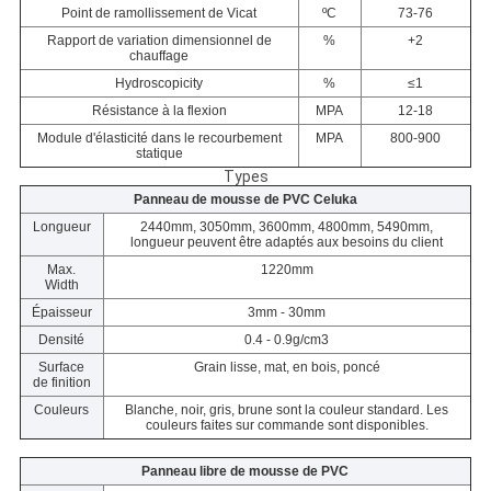
Point de ramollissement de Vicat
ºC
73-76
Rapport de variation dimensionnel de
%
+2
chauffage
Hydroscopicity
%
≤1
Résistance à la flexion
MPA
12-18
Module d'élasticité dans le recourbement
MPA
800-900
statique
Types
Panneau de mousse de PVC Celuka
Longueur
2440mm, 3050mm, 3600mm, 4800mm, 5490mm,
longueur peuvent être adaptés aux besoins du client
Max.
1220mm
Width
Épaisseur
3mm - 30mm
Densité
0.4 - 0.9g/cm3
Surface
Grain lisse, mat, en bois, poncé
de finition
Couleurs
Blanche, noir, gris, brune sont la couleur standard. Les
couleurs faites sur commande sont disponibles.
Panneau libre de mousse de PVC