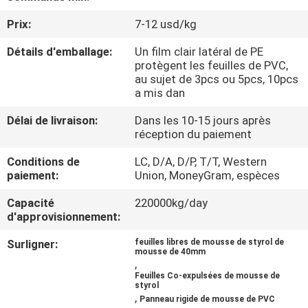
VISITE
Prix:
7-12 usd/kg
DE
Détails d'emballage:
Un film clair latéral de PE
L'USINE
protègent les feuilles de PVC,
au sujet de 3pcs ou 5pcs, 10pcs
a mis dan
CONTRÔLE
Délai de livraison:
Dans les 10-15 jours après
DE
réception du paiement
LA
Conditions de
LC, D/A, D/P, T/T, Western
QUALITÉ
paiement:
Union, MoneyGram, espèces
Capacité
220000kg/day
NOUS
d'approvisionnement:
CONTACTER
Surligner:
feuilles libres de mousse de styrol de
mousse de 40mm
,
Feuilles Co-expulsées de mousse de
DEMANDEZ
styrol
,
Panneau rigide de mousse de PVC