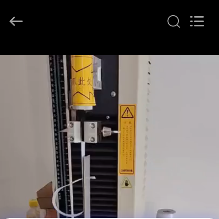
2026
Wuxi
Flad
Ad
Material
Co.,Ltd.
All
Rights
À
Reserved.
LA
MAISON
PRODUITS
À
PROPOS
DE
NOUS