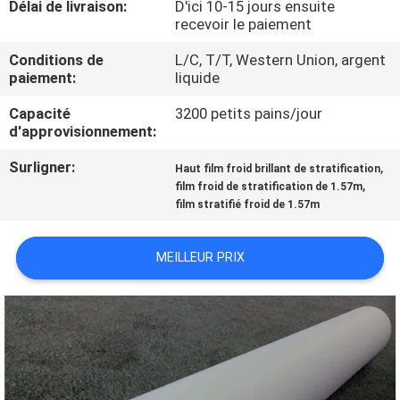
Délai de livraison:
D'ici 10-15 jours ensuite
VISITE
recevoir le paiement
DE
Conditions de
L/C, T/T, Western Union, argent
L'USINE
paiement:
liquide
Capacité
3200 petits pains/jour
CONTRÔLE
d'approvisionnement:
DE
Surligner:
,
Haut film froid brillant de stratification
,
film froid de stratification de 1.57m
LA
film stratifié froid de 1.57m
QUALITÉ
MEILLEUR PRIX
NOUS
CONTACTER
DEMANDEZ