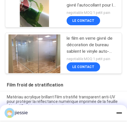
givré l'autocollant pour la
décoration en verre
negotiable MOQ:1 petit pain
LE CONTACT
le film en verre givré de
décoration de bureau
sablent le vinyle auto-
adhésif de PVC
negotiable MOQ:1 petit pain
LE CONTACT
Film froid de stratification
Matériau acrylique brillant Film stratifié transparent anti-UV
pour protéger la réflectance numérique imprimée de la feuille
rétro-réflectrice micro prismatique
jiessie
La résistance aux intempéries 100mic a givré des
autocollants de vinyle pour des graphiques de fenêtre