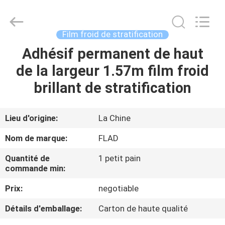
2026
Wuxi
Flad
Ad
Material
Film froid de stratification
Co.,Ltd.
All
Rights
Adhésif permanent de haut
À
Reserved.
de la largeur 1.57m film froid
LA
brillant de stratification
MAISON
PRODUITS
Lieu d'origine:
La Chine
Nom de marque:
FLAD
À
Quantité de
1 petit pain
PROPOS
commande min:
DE
Prix:
negotiable
NOUS
Détails d'emballage:
Carton de haute qualité