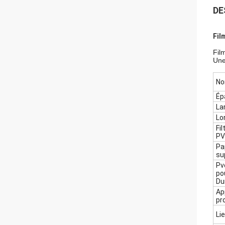
DE
Fil
Fil
Une
No
Ép
La
Lo
Fil
PV
Pa
su
Pvc
po
Du
Ap
pr
Li