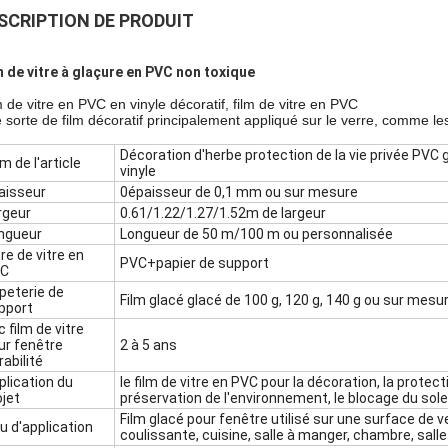
SCRIPTION DE PRODUIT
m de vitre à glaçure en PVC non toxique
m de vitre en PVC en vinyle décoratif, film de vitre en PVC
 sorte de film décoratif principalement appliqué sur le verre, comme les
Décoration d'herbe protection de la vie privée PVC g
m de l'article
vinyle
aisseur
0épaisseur de 0,1 mm ou sur mesure
rgeur
0.61/1.22/1.27/1.52m de largeur
ngueur
Longueur de 50 m/100 m ou personnalisée
tre de vitre en
PVC+papier de support
C
peterie de
Film glacé glacé de 100 g, 120 g, 140 g ou sur mesu
pport
 film de vitre
ur fenêtre
2 à 5 ans
rabilité
plication du
le film de vitre en PVC pour la décoration, la protecti
ojet
préservation de l'environnement, le blocage du soleil
Film glacé pour fenêtre utilisé sur une surface de ve
eu d'application
coulissante, cuisine, salle à manger, chambre, salle 