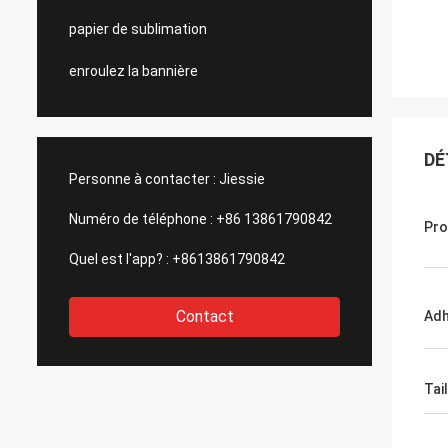
papier de sublimation
enroulez la bannière
DÉ
Personne à contacter :
Jiessie
Numéro de téléphone :
+86 13861790842
Pro
Quel est l'app? :
+8613861790842
Contact
Adh
Tail