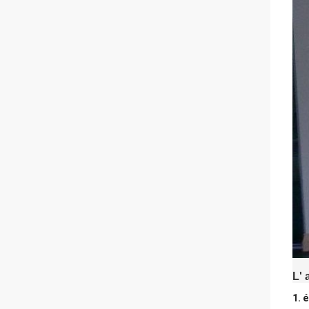
L' 
1. 