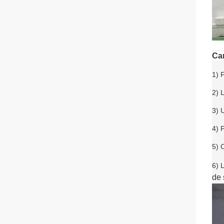
Car
1) 
2) 
3) 
4) 
5) 
6) 
de 