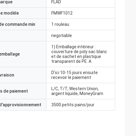
marque
FLAD
e modèle
FMWF1012
 de commande min
1 rouleau
negotiable
1) Emballage intérieur :
couverture de poly sac blanc
'emballage
et de sachet en plastique
transparent de PE. A
D'ici 10-15 jours ensuite
ivraison
recevoir le paiement
L/C, T/T, Western Union,
s de paiement
argent liquide, MoneyGram
 d'approvisionnement
3500 petits pains/jour