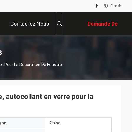
French
Contactez Nous
Demande De
Soumission
s
rre Pour La Décoration De Fenêtre
, autocollant en verre pour la
gine
Chine