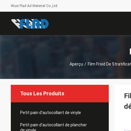
Wuxi Flad Ad Material Co.,Ltd
Aperçu
/
Film Froid De Stratifica
Tous Les Produits
Fi
dé
Petit pain d'autocollant de vinyle
Petit pain d'autocollant de plancher
de vinyle