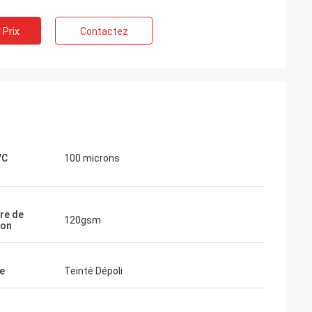
 Prix
Contactez
VC
100 microns
re de
120gsm
ion
e
Teinté Dépoli