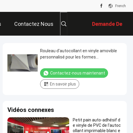
French
s
Contactez Nous
Demande De
Soumission
Rouleau d'autocollant en vinyle amovible
personnalisé pour les formes
rectangulaires / circulaires / ovales
Contactez-nous maintenant
En savoir plus
Vidéos connexes
Petit pain auto-adhésif d
e vinyle de PVC de l'autoc
ollant imprimable blanc e