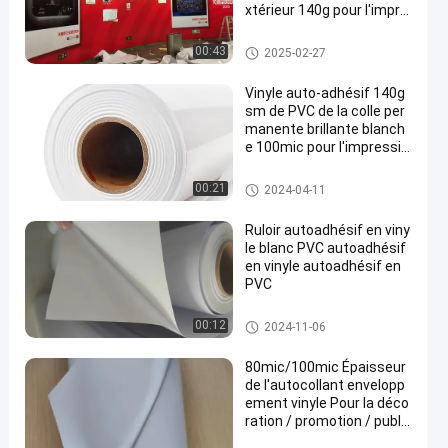
xtérieur 140g pour l'impre
ssion de Digital
Petit pain d'autocollant de viny
00:43
2025-02-27
le
Vinyle auto-adhésif 140g
sm de PVC de la colle per
manente brillante blanch
e 100mic pour l'impressio
n de Digital
Petit pain d'autocollant de viny
00:21
2024-04-11
le
Ruloir autoadhésif en viny
le blanc PVC autoadhésif
en vinyle autoadhésif en
PVC
Petit pain d'autocollant de viny
00:12
2024-11-06
le
80mic/100mic Épaisseur
de l'autocollant envelopp
ement vinyle Pour la déco
ration / promotion / publi
cité