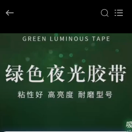
2026
Wuxi
Flad
Ad
Material
Co.,Ltd.
All
Rights
À
Reserved.
LA
MAISON
PRODUITS
À
PROPOS
DE
NOUS