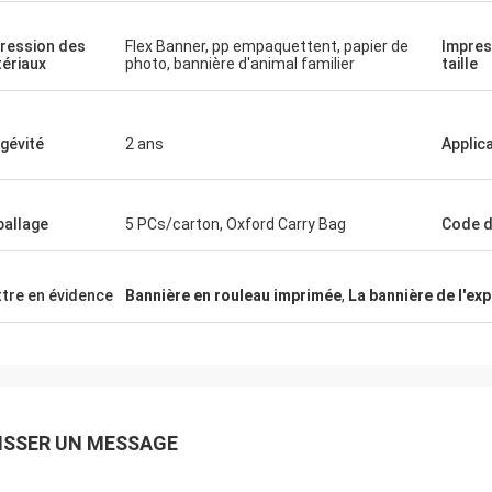
ression des
Flex Banner, pp empaquettent, papier de
Impres
ériaux
photo, bannière d'animal familier
taille
gévité
2 ans
Applic
allage
5 PCs/carton, Oxford Carry Bag
Code 
tre en évidence
Bannière en rouleau imprimée
,
La bannière de l'ex
ISSER UN MESSAGE