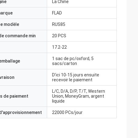
gine
La Chine
marque
FLAD
e modèle
RUS85
 de commande min
20 PCS
17.2-22
1 sac de pc/oxford, 5
'emballage
sacs/carton
D'ici 10-15 jours ensuite
ivraison
recevoir le paiement
L/C, D/A, D/P, T/T, Western
s de paiement
Union, MoneyGram, argent
liquide
 d'approvisionnement
22000 PCs/jour