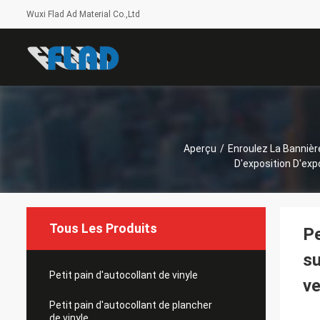
Wuxi Flad Ad Material Co.,Ltd
Aperçu
/
Enroulez La Bannièr
D'exposition D'ex
Tous Les Produits
Pe
su
Petit pain d'autocollant de vinyle
ve
Petit pain d'autocollant de plancher
de vinyle