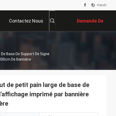
French
Contactez Nous
Demande De
Soumission
ge De Base De Support De Signe
x200cm De Bannière
ut de petit pain large de base de
d'affichage imprimé par bannière
ère