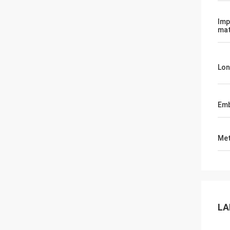
Imp
mat
Lon
Emb
Met
LA