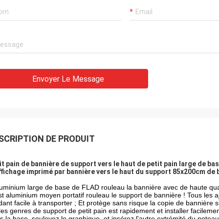
Envoyer Le Message
SCRIPTION DE PRODUIT
it pain de bannière de support vers le haut de petit pain large de b
ffichage imprimé par bannière vers le haut du support 85x200cm de 
luminium large de base de FLAD rouleau la bannière avec de haute qual
st aluminium moyen portatif rouleau le support de bannière ! Tous les aj
dant facile à transporter ; Et protège sans risque la copie de bannière si
les genres de support de petit pain est rapidement et installer facilem
s la base, soulevez le graphique, et insérez l'autre extrémité du poteau