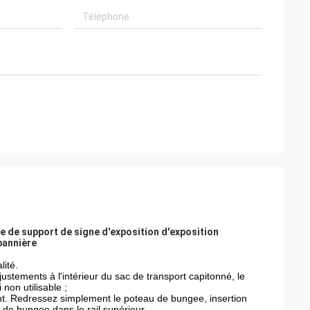
ase de support de signe d'exposition d'exposition
bannière
ité.
ustements à l'intérieur du sac de transport capitonné, le
 non utilisable ;
ent. Redressez simplement le poteau de bungee, insertion
 de bungee dans le rail supérieur.