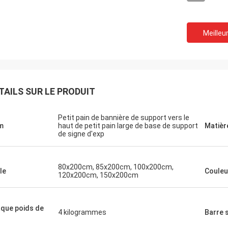
Meilleur
TAILS SUR LE PRODUIT
Petit pain de bannière de support vers le
m
haut de petit pain large de base de support
Matièr
de signe d'exp
80x200cm, 85x200cm, 100x200cm,
le
Couleu
120x200cm, 150x200cm
que poids de
4 kilogrammes
Barre 