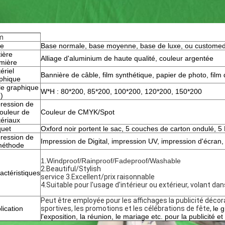
m
pe
Base normale, base moyenne, base de luxe, ou custome
ière
Alliage d'aluminium de haute qualité, couleur argentée
mière
ériel
Bannière de câble, film synthétique, papier de photo, film 
phique
lle graphique
W*H : 80*200, 85*200, 100*200, 120*200, 150*200
)
ression de
couleur de
Couleur de CMYK/Spot
ériaux
uet
Oxford noir portent le sac, 5 couches de carton ondulé, 5
ression de
Impression de Digital, impression UV, impression d'écran,
méthode
1.Windproof/Rainproof/Fadeproof/Washable
2.Beautiful/Stylish
actéristiques
service 3.Excellent/prix raisonnable
4.Suitable pour l'usage d'intérieur ou extérieur, volant dan
Peut être employée pour les affichages la publicité décora
lication
sportives, les promotions et les célébrations de fête
,
le 
l'exposition, la réunion, le mariage etc. pour la publicité e