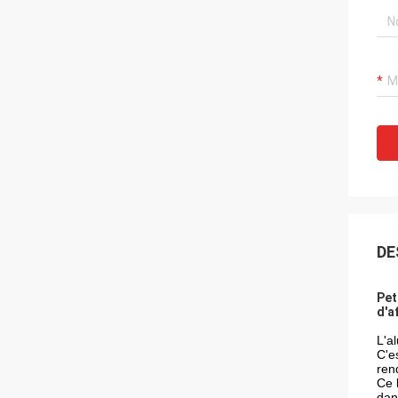
DE
Pet
d'a
L'a
C'e
ren
Ce 
dan