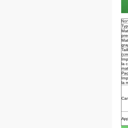
No
Ty
Mat
pre
Mat
gra
Tai
(cm
Imp
la 
mat
Paq
Imp
la 
Car
App