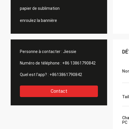
papier de sublimation
enroulez la bannière
DÉ
Personne à contacter :
Jiessie
Numéro de téléphone :
+86 13861790842
No
Quel est l'app? :
+8613861790842
Contact
Tail
Cha
PC