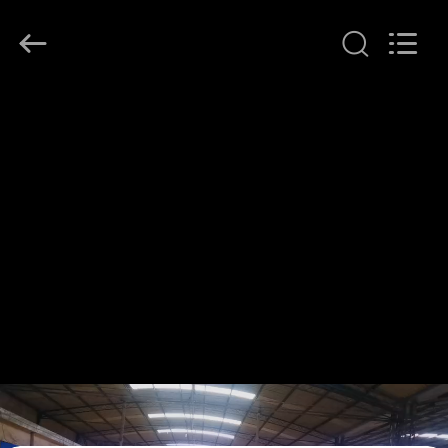
2026
Wuxi
Flad
Ad
Material
Co.,Ltd.
All
Rights
À
Reserved.
LA
MAISON
PRODUITS
À
PROPOS
DE
NOUS