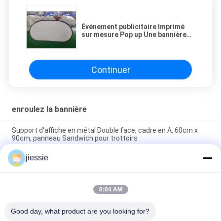
Événement publicitaire Imprimé
sur mesure Pop up Une bannière
de cadre pour la publicité sportive
Continuer
enroulez la bannière
Support d'affiche en métal Double face, cadre en A, 60cm x
90cm, panneau Sandwich pour trottoirs
jiessie
8FT 10FT 20FT exposition salon commercial rouleau tirer vers
le haut affichage mural cabine extensible Tension tissu toile
de fond affichage bannière stands
6:04 AM
Portatif POP Up Backdrop Banner Stand 3x3 Pour la publicité
de l'événement
Good day, what product are you looking for?