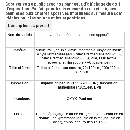
Captiver votre public avec nos panneaux d'affichage de golf
d'exposition! Parfait pour les événements en plein air, ces
bannières publicitaires sportives imprimées sur mesure sont
idéales pour les salons et les expositions.
Description du produit
Nom de l'article
Une bannière personnalisée apparaît
Matériel
Vinyle PVC, double vinyle imprimable, vinyle en maille,
vinyle rétroéclairé (440), vinyle rétroéclairé noir (430),
vinyle rétroéclairé lourd (630), toile, tissu textile
rétroéclairé, film souple PVC, papier peint
Taille et forme
Tailles et formes sur mesure, 70x120 cm, 100x120 cm,
110x260 cm
Impression
Impression par UV (1440x2880 DPI), Impression
numérique (720x1440 DPI)
Les couleurs
CMYK, Pantone
Finition
Coupe, épinglage, couture en ligne unique / couture en
double ling, grommage (boucle en laiton, boucle en
acier), emballage (rouleau ou pli)