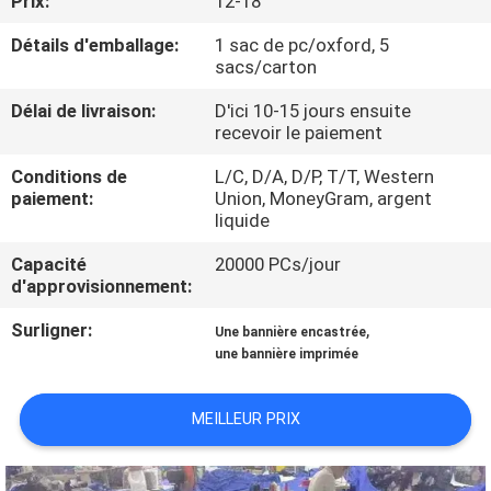
Prix:
12-18
VISITE
Détails d'emballage:
1 sac de pc/oxford, 5
DE
sacs/carton
L'USINE
Délai de livraison:
D'ici 10-15 jours ensuite
recevoir le paiement
CONTRÔLE
Conditions de
L/C, D/A, D/P, T/T, Western
DE
paiement:
Union, MoneyGram, argent
liquide
LA
Capacité
20000 PCs/jour
QUALITÉ
d'approvisionnement:
Surligner:
,
Une bannière encastrée
NOUS
une bannière imprimée
CONTACTER
MEILLEUR PRIX
DEMANDEZ