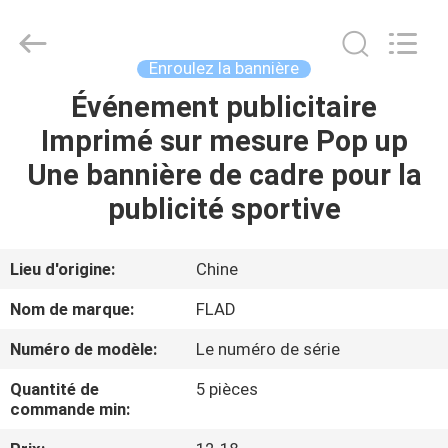
2026
Wuxi
Flad
Ad
Material
Enroulez la bannière
Co.,Ltd.
All
Rights
Événement publicitaire
À
Reserved.
Imprimé sur mesure Pop up
LA
Une bannière de cadre pour la
MAISON
publicité sportive
PRODUITS
Lieu d'origine:
Chine
À
Nom de marque:
FLAD
PROPOS
Numéro de modèle:
Le numéro de série
DE
Quantité de
5 pièces
NOUS
commande min: